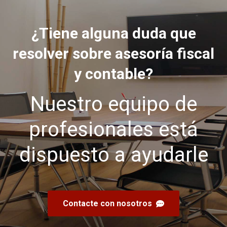
¿Tiene alguna duda que
resolver sobre asesoría fiscal
y contable?
Nuestro equipo de
profesionales está
dispuesto a ayudarle
Contacte con nosotros