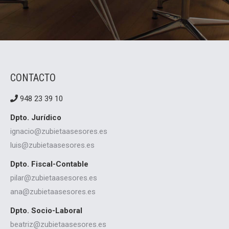
CONTACTO
948 23 39 10
Dpto. Jurídico
ignacio@zubietaasesores.es
luis@zubietaasesores.es
Dpto. Fiscal-Contable
pilar@zubietaasesores.es
ana@zubietaasesores.es
Dpto. Socio-Laboral
beatriz@zubietaasesores.es